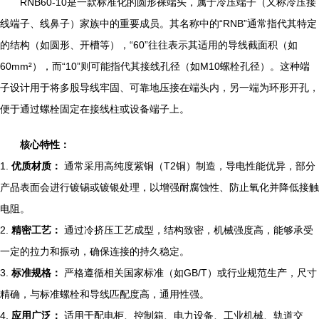
RNB60-10是一款标准化的圆形裸端头，属于冷压端子（又称冷压接
线端子、线鼻子）家族中的重要成员。其名称中的“RNB”通常指代其特定
的结构（如圆形、开槽等），“60”往往表示其适用的导线截面积（如
60mm²），而“10”则可能指代其接线孔径（如M10螺栓孔径）。这种端
子设计用于将多股导线牢固、可靠地压接在端头内，另一端为环形开孔，
便于通过螺栓固定在接线柱或设备端子上。
核心特性：
1.
优质材质：
通常采用高纯度紫铜（T2铜）制造，导电性能优异，部分
产品表面会进行镀锡或镀银处理，以增强耐腐蚀性、防止氧化并降低接触
电阻。
2.
精密工艺：
通过冷挤压工艺成型，结构致密，机械强度高，能够承受
一定的拉力和振动，确保连接的持久稳定。
3.
标准规格：
严格遵循相关国家标准（如GB/T）或行业规范生产，尺寸
精确，与标准螺栓和导线匹配度高，通用性强。
4.
应用广泛：
适用于配电柜、控制箱、电力设备、工业机械、轨道交