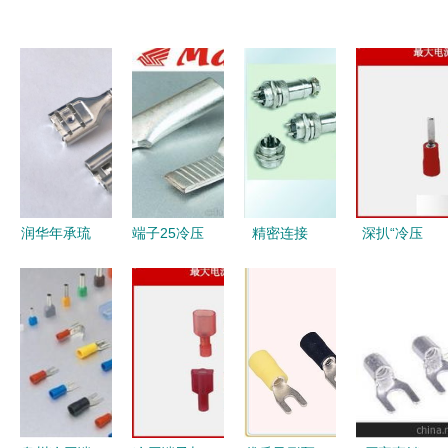
润华年承琉
端子25冷压
精密连接
深扒“冷压
6.3插簧端
端子批发指
GX16 4芯
端子” 从
子 精密接
南 供应
航空插头的
OFV到
插的硬核之
商、价格与
工业应用与
TJTK，揭
选
市场策略解
冷压端子详
秘奥飞在片
析
解
形绝缘端头
上的硬实力