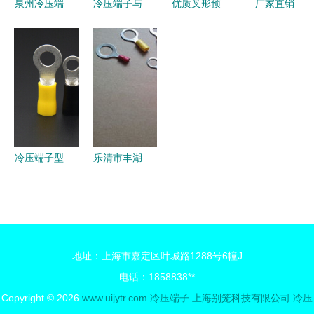
泉州冷压端
冷压端子与
优质叉形预
厂家直销
子 专业生
公母全绝缘
绝缘端头
SNB叉形裸
产厂家与价
接头 工业
SV1.25-3.5
端头 精密
格全解析
接线的可靠
精准连接的
电气连接的
之选
可靠选择
冷压端子优
选供应商
冷压端子型
乐清市丰湖
号详解 主
电器厂 专
流品牌、选
业批发各类
购指南与京
冷压接线端
东平台一站
子与端头产
地址：上海市嘉定区叶城路1288号6幢J
式采购大全
品
电话：1858838**
Copyright © 2026
www.uijytr.com
冷压端子
上海别笼科技有限公司
冷压