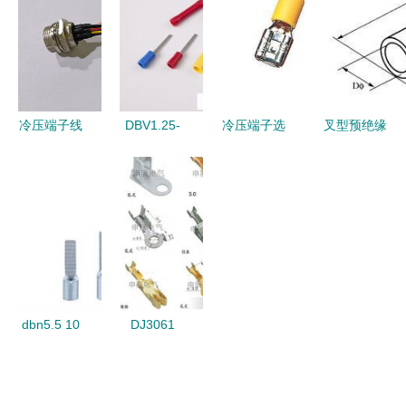
应用到手压
安全压接的
连接，安全
接器行业的
与压接技巧
完美选择
传导的工业
供应指南
全指南
优选
冷压端子线
DBV1.25-
冷压端子选
叉型预绝缘
概述
18 片形预
购指南
端子叉型端
绝缘冷压接
FDD5.5-
头SV冷压
线端子——
250黄铜预
端子图片|
厂家直销，
绝缘端子的
叉型预绝缘
外贸出口首
应用与供应
端子叉型端
选
头SV冷压
端子样板
dbn5.5 10
DJ3061
图|叉型预
冷压端子
1.2-11冷压
绝缘端子叉
电子插件
端子 精密
型端头SV