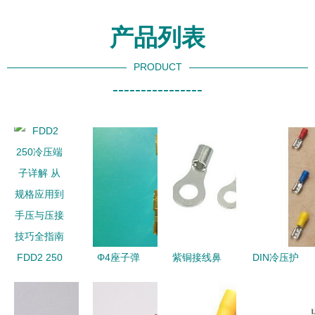
产品列表
PRODUCT
----------------
FDD2 250
Φ4座子弹
紫铜接线鼻
DIN冷压护
冷压端子详
头冷压端子
子O型冷压
套价格与报
解 从规格
高效连接与
端子 品质
价详解 连