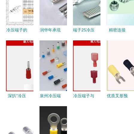
冷压端子的
润华年承琉
端子25冷压
精密连接
应用与选购
6.3插簧端
端子批发指
GX16 4芯
指南 以
子 精密接
南 供应
航空插头的
FDD5.5-
插的硬核之
商、价格与
工业应用与
187母预绝
选
市场策略解
冷压端子详
缘端头为例
析
解
深扒“冷压
泉州冷压端
冷压端子与
优质叉形预
端子” 从
子 专业生
公母全绝缘
绝缘端头
OFV到
产厂家与价
接头 工业
SV1.25-3.5
TJTK，揭
格全解析
接线的可靠
精准连接的
秘奥飞在片
之选
可靠选择