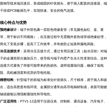
股铜导线末端压接后，形成稳固的针状插头，便于插入配套的连接器、端
子排或PCB板插孔中，实现快速、安全的电气连接。
核心特点与优势
预绝缘设计
：端子外部包裹一层彩色绝缘套管（常见颜色如红、蓝、黄
等，用于标识不同规格），在压接过程中无需额外套热缩管或绝缘处理，
简化了安装步骤，提高了工作效率，并有效防止短路和漏电风险。
冷压连接技术
：采用冷压压接方式，通过专用压接工具（如冷压钳）对端
子的金属筒部分施加压力，使导线与端子内壁产生永久性变形结合。这种
连接方式避免了焊接可能带来的热损伤、虚焊或腐蚀问题，确保了低电
阻、高机械强度和优异的导电性能。
精密结构
：针型端子的前端为标准化针状插头，尺寸精准，易于插入和拔
出，适合高密度布线环境。金属部分通常由高导电铜材制成，表面可能镀
锡或镀银以增强耐腐蚀性和导电性。
广泛适用性
：PTV1-12适用于仪器仪表、控制柜、通讯设备、汽车电子、